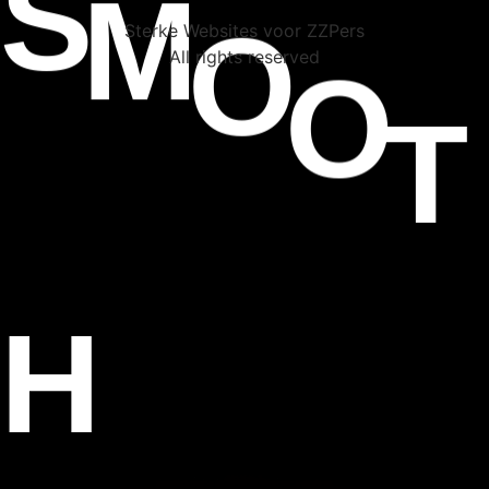
M
O
O
T
Sterke Websites voor ZZPers
All rights reserved
H