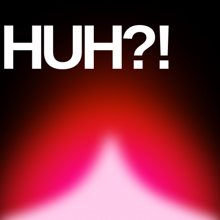
H
U
H
?
!